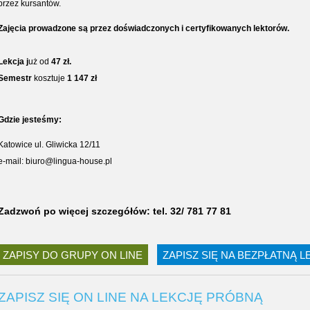
przez kursantów.
Zajęcia prowadzone są przez doświadczonych i certyfikowanych lektorów.
Lekcja j
uż od
47 zł.
Semestr
kosztuje
1 147 zł
Gdzie jesteśmy:
Katowice ul. Gliwicka 12/11
e-mail: biuro@lingua-house.pl
Zadzwoń po więcej szczegółów: tel. 32/ 781 77 81
ZAPISY DO GRUPY ON LINE
ZAPISZ SIĘ NA BEZPŁATNĄ 
ZAPISZ SIĘ ON LINE NA LEKCJĘ PRÓBNĄ