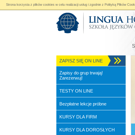
Strona korzysta z plików cookies w celu realizacji usług i zgodnie z
Polityką Plików Cook
ZAPISZ SIĘ ON LINE
Zapisy do grup trwają!
Zarezerwuj!
TESTY ON LINE
Bezpłatne lekcje próbne
KURSY DLA FIRM
KURSY DLA DOROSŁYCH