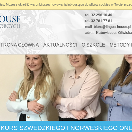
ies
. Możesz określić warunki przechowywania lub dostępu do plików cookies w Twojej przeg
tel. 32 256 10 40
tel. 32 781 77 81
mail:
biuro@lingua-house.pl
adres:
Katowice, ul. Gliwick
STRONA GŁÓWNA
AKTUALNOŚCI
O SZKOLE
METODY 
KURS SZWEDZKIEGO I NORWESKIEGO ONL