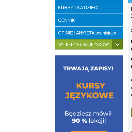
KURSY DLA DZIECI
CENNIK
OPINIE i ANKIETA oceniająca
WYBIERZ KURS JĘZYKOWY