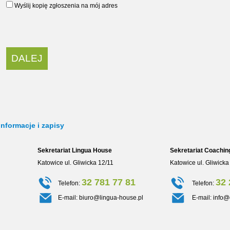
Wyślij kopię zgłoszenia na mój adres
Informacje i zapisy
Sekretariat Lingua House
Sekretariat Coachin
Katowice ul. Gliwicka 12/11
Katowice ul. Gliwicka
32 781 77 81
32 
Telefon:
Telefon:
E-mail:
biuro@lingua-house.pl
E-mail:
info@