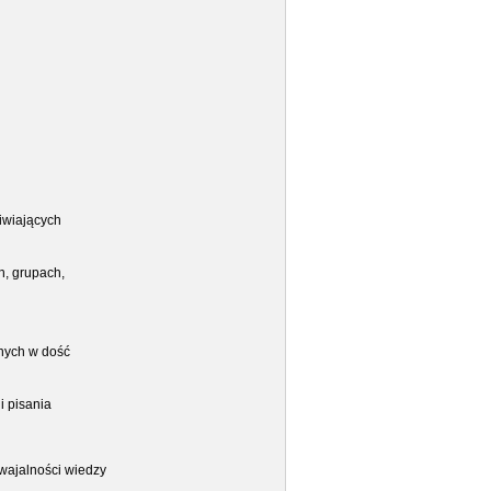
iwiających
h, grupach,
znych w dość
i pisania
swajalności wiedzy