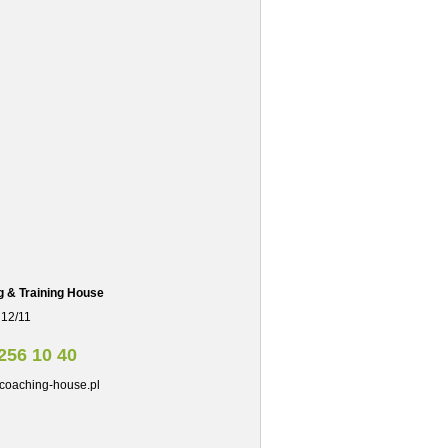
g & Training House
 12/11
256 10 40
coaching-house.pl