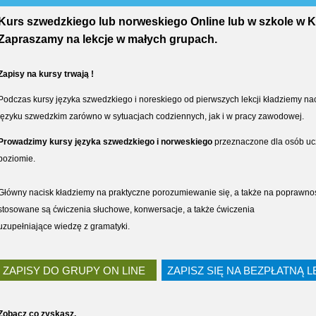
Kurs szwedzkiego lub norweskiego Online lub w szkole w 
Zapraszamy na lekcje w małych grupach.
Zapisy na
kursy trwają !
Podczas kursy języka szwedzkiego i noreskiego od pierwszych lekcji kładziemy na
języku szwedzkim zarówno w sytuacjach codziennych, jak i w pracy zawodowej.
Prowadzimy kursy języka szwedzkiego i norweskiego
przeznaczone dla osób ucz
poziomie.
Główny nacisk kładziemy na praktyczne porozumiewanie się, a także na poprawno
stosowane są ćwiczenia słuchowe, konwersacje, a także ćwiczenia
uzupełniające wiedzę z gramatyki.
ZAPISY DO GRUPY ON LINE
ZAPISZ SIĘ NA BEZPŁATNĄ 
Zobacz co zyskasz.