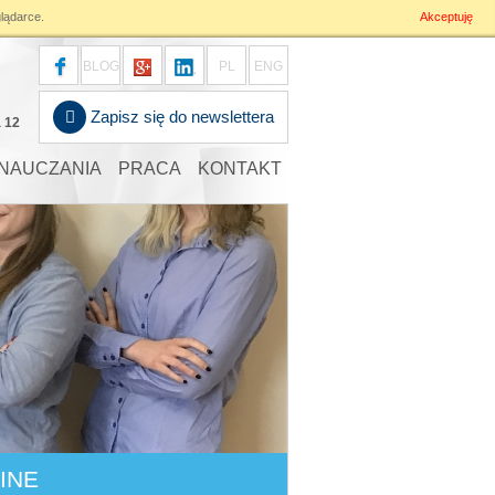
lądarce.
Akceptuję
BLOG
PL
ENG
Zapisz się do newslettera
a 12
NAUCZANIA
PRACA
KONTAKT
INE