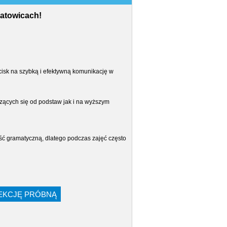
Katowicach!
cisk na szybką i efektywną komunikację w
ących się od podstaw jak i na wyższym
ść gramatyczną, dlatego podczas zajęć często
LEKCJĘ PRÓBNĄ