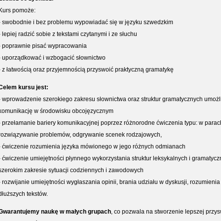
Kurs pomoże:
- swobodnie i bez problemu wypowiadać się w języku szwedzkim
- lepiej radzić sobie z tekstami czytanymi i ze słuchu
- poprawnie pisać wypracowania
- uporządkować i wzbogacić słownictwo
- z łatwością oraz przyjemnością przyswoić praktyczną gramatykę
Celem kursu jest:
- wprowadzenie szerokiego zakresu słownictwa oraz struktur gramatycznych umożl
komunikację w środowisku obcojęzycznym
- przełamanie bariery komunikacyjnej poprzez różnorodne ćwiczenia typu: w parac
rozwiązywanie problemów, odgrywanie scenek rodzajowych,
- ćwiczenie rozumienia języka mówionego w jego różnych odmianach
- ćwiczenie umiejętności płynnego wykorzystania struktur leksykalnych i gramatyc
szerokim zakresie sytuacji codziennych i zawodowych
- rozwijanie umiejętności wygłaszania opinii, brania udziału w dyskusji, rozumienia 
dłuższych tekstów.
Gwarantujemy naukę w małych grupach
, co pozwala na stworzenie lepszej przy