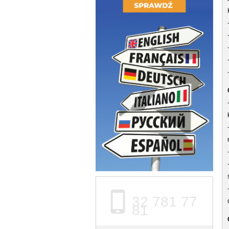
32 781 77
81