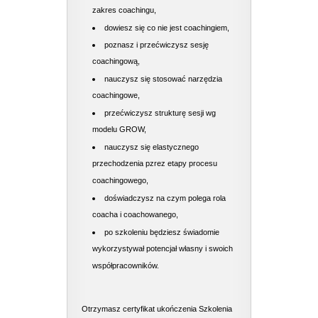
zakres coachingu,
dowiesz się co nie jest coachingiem,
poznasz i przećwiczysz sesję
coachingową,
nauczysz się stosować narzędzia
coachingowe,
przećwiczysz strukturę sesji wg
modelu GROW,
nauczysz się elastycznego
przechodzenia pzrez etapy procesu
coachingowego,
doświadczysz na czym polega rola
coacha i coachowanego,
po szkoleniu będziesz świadomie
wykorzystywał potencjał własny i swoich
współpracowników.
Otrzymasz certyfikat ukończenia Szkolenia