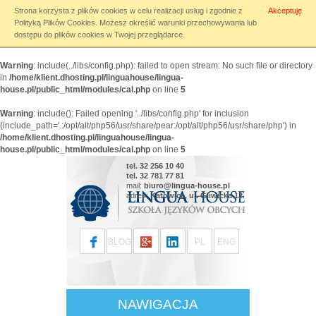
Strona korzysta z plików cookies w celu realizacji usług i zgodnie z
Akceptuję
Warning
: include(../libs/config.php): failed to open stream: No such file or directory
Polityką Plików Cookies
. Możesz określić warunki przechowywania lub
in
/home/klient.dhosting.pl/linguahouse/lingua-
dostępu do plików cookies w Twojej przeglądarce.
house.pl/public_html/modules/cal.php
on line
5
Warning
: include(../libs/config.php): failed to open stream: No such file or directory
in
/home/klient.dhosting.pl/linguahouse/lingua-
house.pl/public_html/modules/cal.php
on line
5
Warning
: include(): Failed opening '../libs/config.php' for inclusion
(include_path='.:/opt/alt/php56/usr/share/pear:/opt/alt/php56/usr/share/php') in
/home/klient.dhosting.pl/linguahouse/lingua-
house.pl/public_html/modules/cal.php
on line
5
tel. 32 256 10 40
tel. 32 781 77 81
mail:
biuro@lingua-house.pl
adres:
Katowice, ul. Gliwicka 12
BLOG
PL
ENG
NAWIGACJA