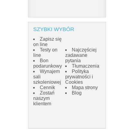
SZYBKI WYBÓR
Zapisz się
on line
Testy on
Najczęściej
line
zadawane
Bon
pytania
podarunkowy
Tłumaczenia
Wynajem
Polityka
sali
prywatności i
szkoleniowej
Cookies
Cennik
Mapa strony
Zostań
Blog
naszym
klientem